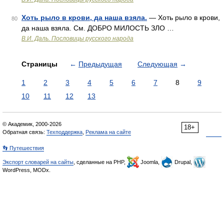
Хоть рыло в крови, да наша взяла.
— Хоть рыло в крови,
80
да наша взяла. См. ДОБРО МИЛОСТЬ ЗЛО …
В.И. Даль. Пословицы русского народа
Страницы
←
Предыдущая
Следующая
→
1
2
3
4
5
6
7
8
9
10
11
12
13
© Академик, 2000-2026
18+
Обратная связь:
Техподдержка
,
Реклама на сайте
👣 Путешествия
Экспорт словарей на сайты
, сделанные на PHP,
Joomla,
Drupal,
WordPress, MODx.