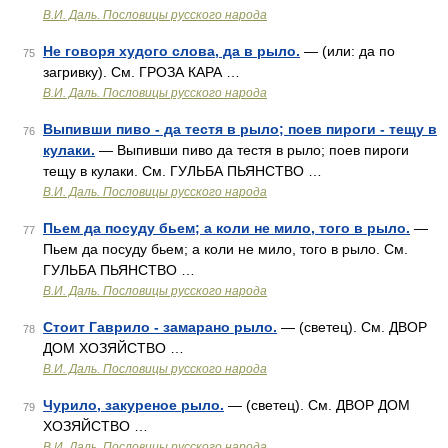
В.И. Даль. Пословицы русского народа
Не говоря худого слова, да в рыло.
— (или: да по
75
загривку). См. ГРОЗА КАРА …
В.И. Даль. Пословицы русского народа
Выпивши пиво - да тестя в рыло; поев пироги - тещу в
76
кулаки.
— Выпивши пиво да тестя в рыло; поев пироги
тещу в кулаки. См. ГУЛЬБА ПЬЯНСТВО …
В.И. Даль. Пословицы русского народа
Пьем да посуду бьем; а коли не мило, того в рыло.
—
77
Пьем да посуду бьем; а коли не мило, того в рыло. См.
ГУЛЬБА ПЬЯНСТВО …
В.И. Даль. Пословицы русского народа
Стоит Гаврило - замарано рыло.
— (светец). См. ДВОР
78
ДОМ ХОЗЯЙСТВО …
В.И. Даль. Пословицы русского народа
Чурило, закуреное рыло.
— (светец). См. ДВОР ДОМ
79
ХОЗЯЙСТВО …
В.И. Даль. Пословицы русского народа